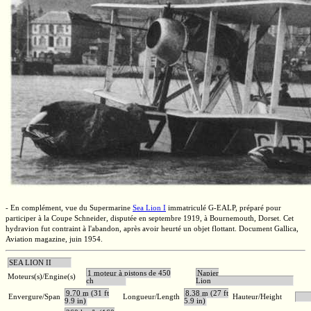
- En complément, vue du Supermarine
Sea Lion I
immatriculé
G-EALP,
préparé pour
participer à la
Coupe Schneider,
disputée en septembre 1919, à Bournemouth, Dorset. Cet
hydravion fut contraint à l'abandon, après avoir heurté un objet flottant. Document Gallica,
Aviation magazine, juin 1954.
SEA LION II
1 moteur à pistons de 450
Napier
Moteurs(s)/Engine(s)
ch
Lion
9,70 m (31 ft
8,38 m (27 ft
Envergure/Span
Longueur/Length
Hauteur/Height
9.9 in)
5.9 in)