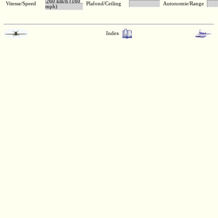
260 km/h (160
Vitesse/Speed
Plafond/Ceiling
Autonomie/Range
mph)
Index