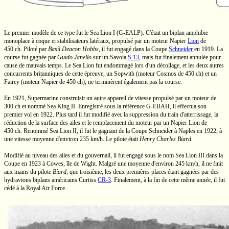
Le premier modèle de ce type fut le
Sea Lion I
(
G-EALP
). C'était un biplan amphibie
monoplace à coque et stabilisateurs latéraux, propulsé par un moteur Napier
Lion
de
450 ch.
Piloté par
Basil Deacon Hobbs
,
il fut engagé dans la Coupe
Schneider
en 1919. La
course fut gagnée par
Guido Janello
sur un Savoia
S.13
,
mais fut finalement annulée pour
cause de mauvais temps. Le
Sea Lion
fut endommagé lors d'un décollage, et les deux autres
concurrents britanniques de cette épreuve, un Sopwith (moteur Cosmos de
450 ch)
et un
Fairey (moteur Napier de
450 ch),
ne terminèrent également pas la course.
En 1921, Supermarine construisit un autre appareil de vitesse propulsé par un moteur de
300 ch
et nommé
Sea King II.
Enregistré sous la référence
G-EBAH,
il effectua son
premier vol en 1922. Plus tard il fut modifié avec la suppression du train d'atterrissage, la
réduction de la surface des ailes et le remplacement du moteur par un Napier Lion de
450 ch.
Renommé
Sea Lion II,
il fut le gagnant de la Coupe Schneider à Naples en 1922, à
une vitesse moyenne d'environ
235 km/h.
Le pilote était
Henry Charles Biard
.
Modifié au niveau des ailes et du gouvernail, il fut engagé sous le nom
Sea Lion III
dans la
Coupe en 1923 à Cowes, île de Wight. Malgré une moyenne d'environ
245 km/h,
il ne finit
aux mains du pilote
Biard
,
que troisième, les deux premières places étant gagnées par des
hydravions biplans américains Curtiss
CR-3
.
Finalement, à la fin de cette même année, il fut
cédé à la Royal Air Force.